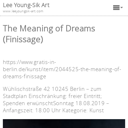
Lee Young-Sik Art
www.leeyoungsik-art.com
The Meaning of Dreams
(Finissage)
https://www.gratis-in-
berlin.de/kunst/item/2044525-the-meaning-of-
dreams-finissage
Wühlischstraße 42 10245 Berlin –
zum
Stadtplan
Einschränkung: freier Eintritt;
Spenden erwünschtSonntag 18.08.2019 –
Anfangszeit: 18:00 Uhr Kategorie:
Kunst