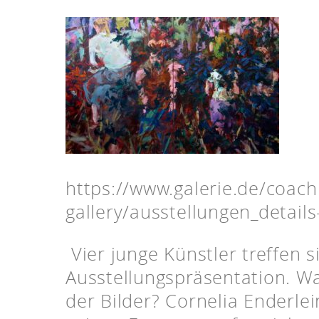
https://www.galerie.de/coach
gallery/ausstellungen_detail
Vier junge Künstler treffen s
Ausstellungspräsentation. Wa
der Bilder? Cornelia Enderlei