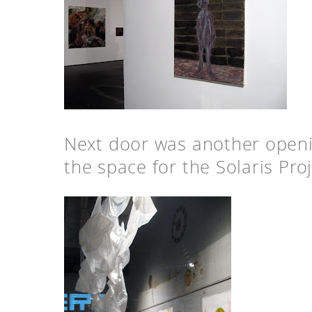
Next door was another openin
the space for the Solaris Proj