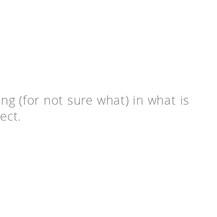
g (for not sure what) in what is
ect.