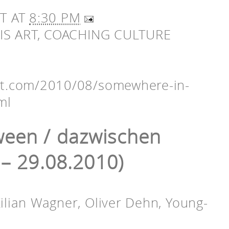
RT
AT
8:30 PM
IS ART
,
COACHING CULTURE
pot.com/2010/08/somewhere-in-
ml
een / dazwischen
 – 29.08.2010)
Kilian Wagner, Oliver Dehn, Young-