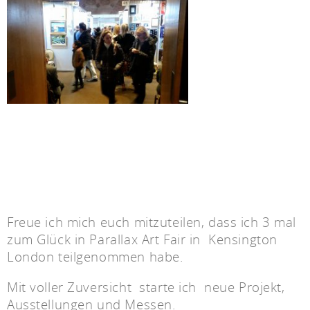
Freue ich mich euch mitzuteilen, dass ich 3 mal
zum Glück in Parallax Art Fair in Kensington
London teilgenommen habe.
Mit voller Zuversicht starte ich neue Projekt,
Ausstellungen und Messen.