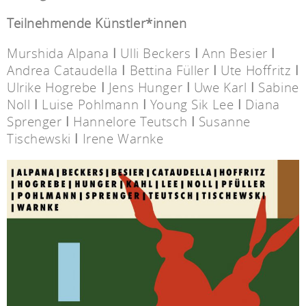
Teilnehmende Künstler*innen
Murshida Alpana
I
Ulli Beckers
I
Ann Besier
I
Andrea Cataudella
I
Bettina Füller
I
Ute Hoffritz
I
Ulrike Hogrebe
I
Jens Hunger
I
Uwe Karl
I
Sabine
Noll
I
Luise Pohlmann
I
Young Sik Lee
I
Diana
Sprenger
I
Hannelore Teutsch
I
Susanne
Tischewski
I
Irene Warnke