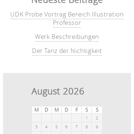
UDK Probe Vortrag Bereich Illustration
Professor
Werk Beschreibungen
Der Tanz der Nichtigkeit
August 2026
M
D
M
D
F
S
S
1
2
3
4
5
6
7
8
9